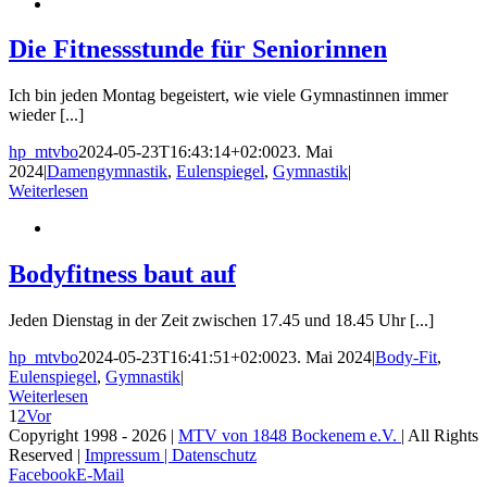
Die Fitnessstunde für Seniorinnen
Ich bin jeden Montag begeistert, wie viele Gymnastinnen immer
wieder [...]
hp_mtvbo
2024-05-23T16:43:14+02:00
23. Mai
2024
|
Damengymnastik
,
Eulenspiegel
,
Gymnastik
|
Weiterlesen
Bodyfitness baut auf
Jeden Dienstag in der Zeit zwischen 17.45 und 18.45 Uhr [...]
hp_mtvbo
2024-05-23T16:41:51+02:00
23. Mai 2024
|
Body-Fit
,
Eulenspiegel
,
Gymnastik
|
Weiterlesen
1
2
Vor
Copyright 1998 -
2026 |
MTV von 1848 Bockenem e.V.
| All Rights
Reserved |
Impressum | Datenschutz
Facebook
E-Mail