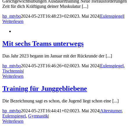
Gleichgewichtsübungen Ausdauertraining Neue Herausforderungen
Zeit für dich Kräftigung deiner Muskulatur [...]
hp_mtvbo
2024-05-23T16:48:23+02:00
23. Mai 2024
|
Eulenspiegel
|
Weiterlesen
Mit sechs Teams unterwegs
Das Jahr 2023 begann im Januar mit der Rückrunde der [...]
hp_mtvbo
2024-05-23T16:46:26+02:00
23. Mai 2024
|
Eulenspiegel
,
Tischtennis
|
Weiterlesen
Training für Junggebliebene
Die Bezeichnung sagt es schon, die Jugend liegt schon eine [...]
hp_mtvbo
2024-05-23T16:44:41+02:00
23. Mai 2024
|
Altersturner
,
Eulenspiegel
,
Gymnastik
|
Weiterlesen